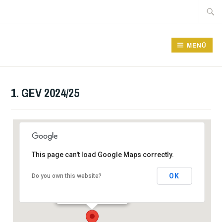
Zum
Suche
Inhalt
nach:
springen
GRUNDSCHULE FRIEDRICHSFELDE
MENÜ
1. GEV 2024/25
This page can't load Google Maps correctly.
FFGS
OK
Do you own this website?
Lincolnstraße 67 - Berlin
Veranstaltungen