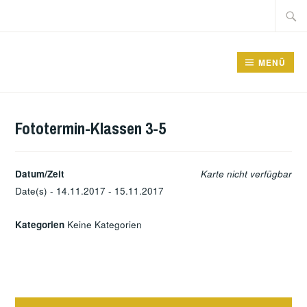
Zum
Suche
Inhalt
nach:
springen
GRUNDSCHULE FRIEDRICHSFELDE
MENÜ
Fototermin-Klassen 3-5
Datum/Zeit
Karte nicht verfügbar
Date(s) - 14.11.2017 - 15.11.2017
Kategorien
Keine Kategorien