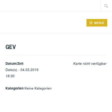
Zum
Suche
Inhalt
nach:
springen
GRUNDSCHULE FRIEDRICHSFELDE
MENÜ
GEV
Datum/Zeit
Karte nicht verfügbar
Date(s) - 04.03.2019
18:30
Kategorien
Keine Kategorien