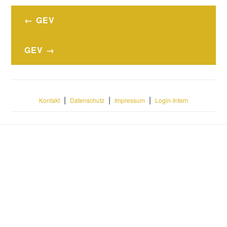
Beitragsnavigation
GEV
GEV
|
|
|
Kontakt
Datenschutz
Impressum
Login-Intern