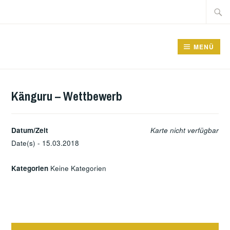
Zum
Suche
Inhalt
nach:
springen
GRUNDSCHULE FRIEDRICHSFELDE
MENÜ
Känguru – Wettbewerb
Datum/Zeit
Karte nicht verfügbar
Date(s) - 15.03.2018
Kategorien
Keine Kategorien