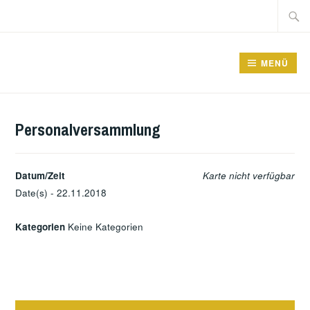
Zum
Suche
Inhalt
nach:
springen
GRUNDSCHULE FRIEDRICHSFELDE
MENÜ
Personalversammlung
Datum/Zeit
Karte nicht verfügbar
Date(s) - 22.11.2018
Kategorien
Keine Kategorien