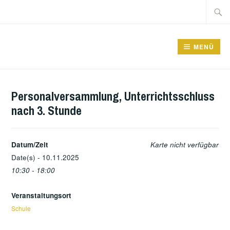
Zum
Suche
Inhalt
nach:
springen
GRUNDSCHULE FRIEDRICHSFELDE
MENÜ
Personalversammlung, Unterrichtsschluss
nach 3. Stunde
Datum/Zeit
Karte nicht verfügbar
Date(s) - 10.11.2025
10:30 - 18:00
Veranstaltungsort
Schule