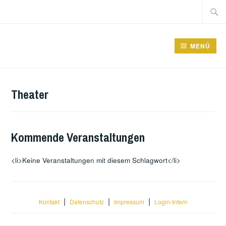
Zum
Suche
Inhalt
nach:
springen
GRUNDSCHULE FRIEDRICHSFELDE
MENÜ
Theater
Kommende Veranstaltungen
<li>Keine Veranstaltungen mit diesem Schlagwort</li>
|
|
|
Kontakt
Datenschutz
Impressum
Login-Intern