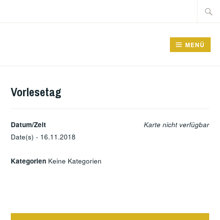
Zum
Suche
Inhalt
nach:
springen
GRUNDSCHULE FRIEDRICHSFELDE
MENÜ
Vorlesetag
Datum/Zeit
Karte nicht verfügbar
Date(s) - 16.11.2018
Kategorien
Keine Kategorien