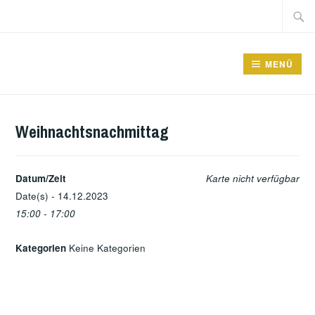
Zum
Suche
Inhalt
nach:
springen
GRUNDSCHULE FRIEDRICHSFELDE
MENÜ
Weihnachtsnachmittag
Datum/Zeit
Karte nicht verfügbar
Date(s) - 14.12.2023
15:00 - 17:00
Kategorien
Keine Kategorien