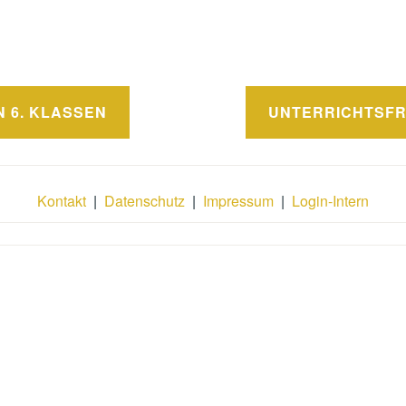
avigation
N 6. KLASSEN
UNTERRICHTSFR
Kontakt
|
Datenschutz
|
Impressum
|
Login-Intern