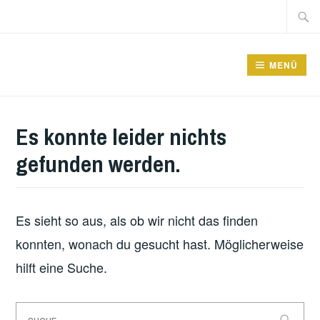
Zum
Suche
Inhalt
nach:
springen
GRUNDSCHULE FRIEDRICHSFELDE
MENÜ
Es konnte leider nichts
gefunden werden.
Es sieht so aus, als ob wir nicht das finden
konnten, wonach du gesucht hast. Möglicherweise
hilft eine Suche.
Suche