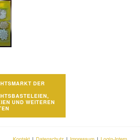
avigation
CHTSMARKT DER
HTSBASTELEIEN,
IEN UND WEITEREN
TEN
Kontakt
|
Datenschutz
|
Impressum
|
Login-Intern