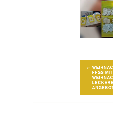
Beitragsn
WEIHNA
FFGS MIT
WEIHNAC
LECKERE
ANGEBO