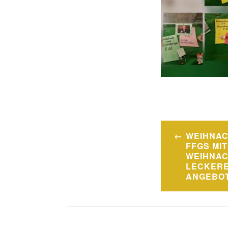
Beitragsn
WEIHNA
FFGS MIT
WEIHNAC
LECKERE
ANGEBO