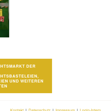
avigation
CHTSMARKT DER
HTSBASTELEIEN,
IEN UND WEITEREN
TEN
Kontakt
|
Datenschutz
|
Impressum
|
Login-Intern