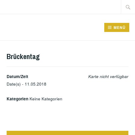
Zum
Suche
Inhalt
nach:
springen
GRUNDSCHULE FRIEDRICHSFELDE
MENÜ
Brückentag
Datum/Zeit
Karte nicht verfügbar
Date(s) - 11.05.2018
Kategorien
Keine Kategorien