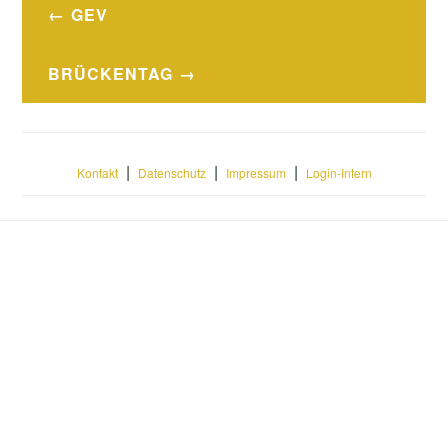
Beitragsnavigation
GEV
BRÜCKENTAG
|
|
|
Kontakt
Datenschutz
Impressum
Login-Intern