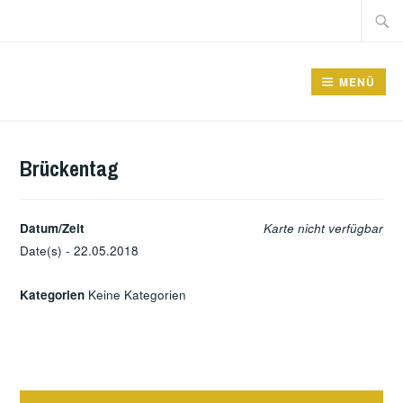
Zum
Suche
Inhalt
nach:
springen
GRUNDSCHULE FRIEDRICHSFELDE
MENÜ
Brückentag
Datum/Zeit
Karte nicht verfügbar
Date(s) - 22.05.2018
Kategorien
Keine Kategorien