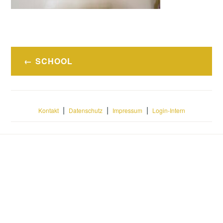
Beitragsnavigation
SCHOOL
|
|
|
Kontakt
Datenschutz
Impressum
Login-Intern