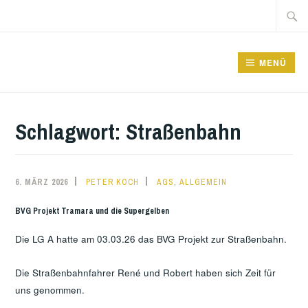
Zum
Suche
Inhalt
nach:
springen
GRUNDSCHULE FRIEDRICHSFELDE
MENÜ
Schlagwort:
Straßenbahn
,
6. MÄRZ 2026
PETER KOCH
AGS
ALLGEMEIN
BVG Projekt Tramara und die Supergelben
Die LG A hatte am 03.03.26 das BVG Projekt zur Straßenbahn.
Die Straßenbahnfahrer René und Robert haben sich Zeit für
uns genommen.