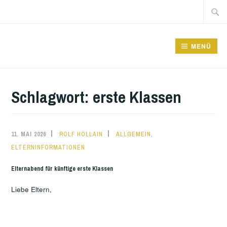
Zum
Suche
Inhalt
nach:
springen
GRUNDSCHULE FRIEDRICHSFELDE
MENÜ
Schlagwort:
erste Klassen
,
11. MAI 2026
ROLF HOLLAIN
ALLGEMEIN
ELTERNINFORMATIONEN
Elternabend für künftige erste Klassen
Liebe Eltern,